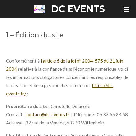
DC EVENTS
Passer
au
contenu
principal
1 – Édition du site
Conformément à
l'article 6 de la loi n° 2004-575 du 21 juin
2004
relative à la confiance dans l'économie numérique, voici
les informations obligatoires concernant les responsables de
la création et de la gestion du site internet
https://dc-
events.fr/
:
Propriétaire du site :
Christelle Delacote
Contact :
contact@dc-events.fr
| Téléphone : 06 83 56 84 58
Adresse : 32 rue de la Vendée, 68270 Wittenheim
Identification de l’entreprise :
Auto-entreprise Christelle