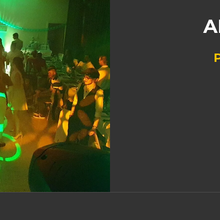
A
Disc-Jockey P
Musique d
Animateu